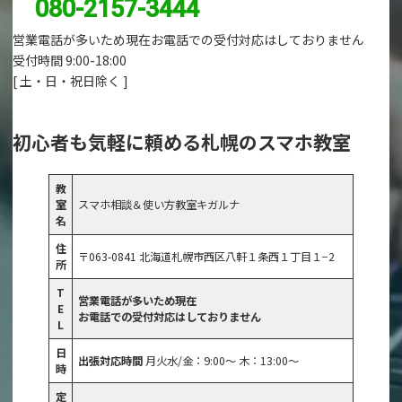
080-2157-3444
営業電話が多いため現在お電話での受付対応はしておりません
受付時間 9:00-18:00
[ 土・日・祝日除く ]
初心者も気軽に頼める札幌のスマホ教室
教
室
スマホ相談＆使い方教室キガルナ
名
住
〒063-0841 北海道札幌市西区八軒１条西１丁目１−2
所
T
営業電話が多いため現在
E
お電話での受付対応はしておりません
L
日
出張対応時間
月火水/金：9:00～ 木：13:00～
時
定