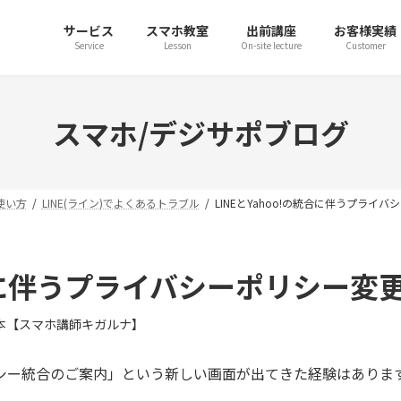
サービス
スマホ教室
出前講座
お客様実績
Service
Lesson
On-site lecture
Customer
スマホ/デジサポブログ
E使い方
LINE(ライン)でよくあるトラブル
LINEとYahoo!の統合に伴うプライ
の統合に伴うプライバシーポリシー変
本【スマホ講師キガルナ】
リシー統合のご案内」という新しい画面が出てきた経験はありま