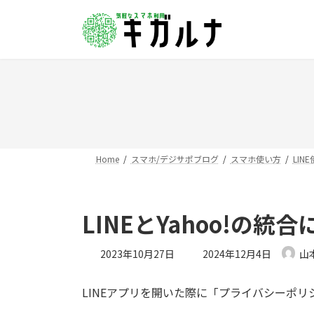
コ
ナ
ン
ビ
テ
ゲ
ン
ー
ツ
シ
へ
ョ
ス
ン
キ
に
ッ
移
プ
動
Home
スマホ/デジサポブログ
スマホ使い方
LIN
LINEとYahoo!
最
2023年10月27日
2024年12月4日
山
終
更
LINEアプリを開いた際に「プライバシーポ
新
日