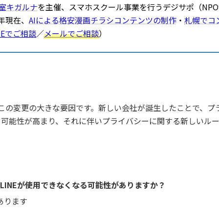
室キガルナ
を主催、スマホスクール事業を行うデジサポ（NP
年現在、
AIによる格安漫画チラシコンテンツの制作
・
札幌でコ
NEでご相談
／
メールでご相談
）
ことがこの変更の大きな要因です。新しい会社が誕生したことで、
る可能性が高まり、それに伴いプライバシーに関する新しいル
LINEが使用できなくなる可能性がありますか？
あります