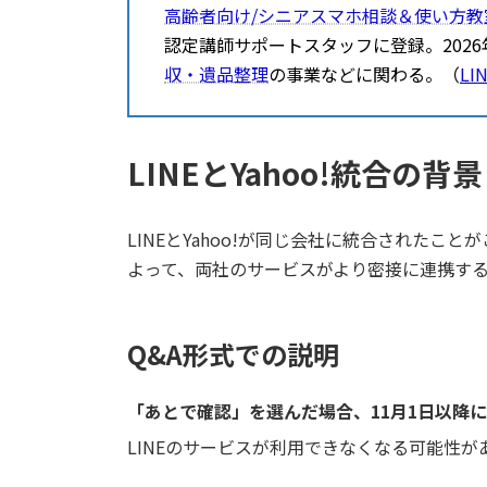
ン
ン
高齢者向け/シニアスマホ相談＆使い方教
リ
リ
ン
ン
認定講師サポートスタッフに登録。2026
ク
ク
収・遺品整理
の事業などに関わる。（
LI
LINEとYahoo!統合の背景
LINEとYahoo!が同じ会社に統合された
よって、両社のサービスがより密接に連携す
Q&A形式での説明
「あとで確認」を選んだ場合、11月1日以降に
LINEのサービスが利用できなくなる可能性が