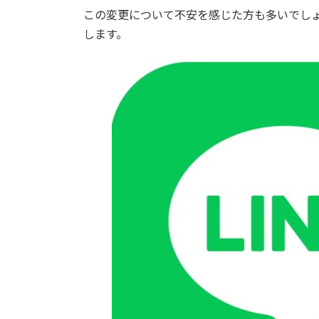
時
この変更について不安を感じた方も多いでし
:
します。