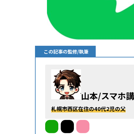
この記事の監修/執筆
山本
/
スマホ
札幌市西区在住の40代2児の父
ア
ア
イ
イ
コ
コ