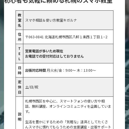
教
室
スマホ相談＆使い方教室キガルナ
名
住
〒063-0841 北海道札幌市西区八軒１条西１丁目１−2
所
T
営業電話が多いため現在
E
お電話での受付対応はしておりません
L
日
出張対応時間
月火水/金：9:00～ 木：13:00～
時
定
休
土/日/祝
日
札幌市西区を中心に、スマートフォンの使い方や相
談、無料講座、オンラインコミュニティを企画していま
す。
説
明
生活を豊かにするための「気軽な」道具としてたくさ
んスマホに慣れてもらうための支援講座・出張サポート